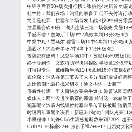
中锋季后赛50+场次排行榜：张伯伦4次居首 约基
杜兰特：我们在场上沟通的够多了 但不去付诸行
简直是犯罪！拉塞尔半场首发出战 4投0中得分零蛋
詹眉里合砍40分！湖人连续三场半场领先 戈登14
手感不错！詹姆斯半场9中7高效拿到14分3板4助
中规中矩！贾马尔-穆雷半场10中4拿到11分3板4助
洒洒水！约基奇半场7中4拿下11分6板3助
攻防都有建树！戈登半场10中7 贡献14分9篮板1
终于等到你！文森特防守拼得很凶 半场拿2分&季
打得很专注！戴维斯半场11中6拿到16分7篮板&首
布伦森：球队在第三节丢了太多分 我们要做好调整
恩比德倒地后拉拽米切罗！迪文岑佐：太脏了
侵略性拉满！里夫斯快攻要单手爆扣 波普试图盖
媒体人：两年没进季后赛的新疆 通过这一轮感受
犯罪呢？浓眉内线错位拉塞尔吊传直接被断 随后又
时隔四年重返半决赛！新疆3-1淘汰广州队史第11
小里程碑！刘铮CBA生涯总抢断数来到720个 超王
CUBAL-韩梓豪32+6 张靳千祥7+9+17 山西财