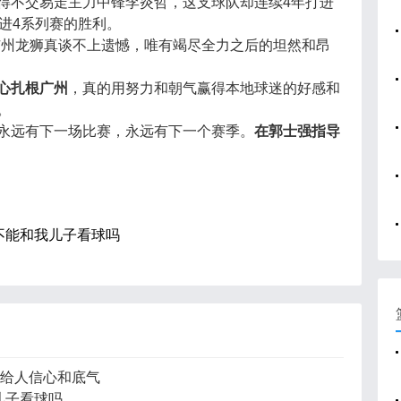
得不交易走主力中锋李炎哲，这支球队却连续4年打进
进4系列赛的胜利。
广州龙狮真谈不上遗憾，唯有竭尽全力之后的坦然和昂
心扎根广州
，真的用努力和朝气赢得本地球迷的好感和
。
永远有下一场比赛，永远有下一个赛季。
在郭士强指导
我不能和我儿子看球吗
以给人信心和底气
儿子看球吗