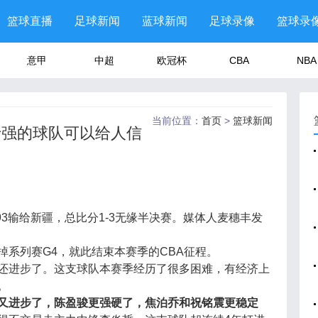
篮球直播
足球新闻
蓝球新闻
足球录像
篮球录
意甲
中超
欧冠杯
CBA
NBA
当前位置：
首页
>
篮球新闻
士强的球队可以给人信
1-93输给新疆，总比分1-3无缘半决赛。媒体人麦穗丰发
系列赛G4，就此结束本赛季的CBA征程。
还进步了。这支球队本赛季经历了很多困难，有经济上
。
又进步了，陈盈骏更强硬了，焦泊乔和祝铭震更稳定