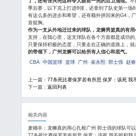
了，还有张兴亮这样令人眼前一亮的后卫涌现。
不
季后赛，以下克上打进8强，还拿到了队史第一场8
有这么多的进步和希望，还有额外拼回来的G4，
首挺胸。
作为一支从外地迁过来的球队，龙狮男篮真的有用
支持，在我心里，这支球队在各个方面都是成功的
只要保持积极的态度，只要走在正确的道路上，就
的带领下，广州龙狮可以给所有人信心和底气。
CBA
中国篮球
篮球
广州
崔永熙
郭士强
赵睿
上一篇：
77杀死比赛保罗若有所思 保罗：该死 
下一篇：
返回列表
相关内容
麦穗丰：龙狮真的用心扎根广州 郭士强的球队可
77杀死比赛保罗若有所思 保罗：该死 我不能和我