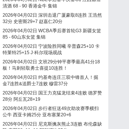
清酒 68 - 90 香港金牛 集锦
2026年04月02日 深圳击退广厦豪取8连胜 王浩然
32分 史密斯29+7 赵嘉仁20分
2026年04月02日 WCBA季后赛首轮G3 新疆女篮
85 - 60山东女篮 集锦
2026年04月02日 宁波险胜同曦 辛普森25+10 卡
特莱特25+15 J·科尔现场观战
2026年04月02日 文班29分钟平赛季最高41分18
板！马刺轻取勇士喜提10连胜！
2026年04月02日 约基奇连庄三双中锋首人！掘
金7连胜&送爵士7连败 穆雷37分
2026年04月02日 国王力克猛龙结束4连败 德罗赞
28分 阿丘瓦28+19
2026年04月02日 步行者狂送49次助攻赛季横扫
公牛 西亚卡姆25分 亚布塞莱20+6
2026年04月02日 尼克斯擒灰熊止3连败 布伦森缺