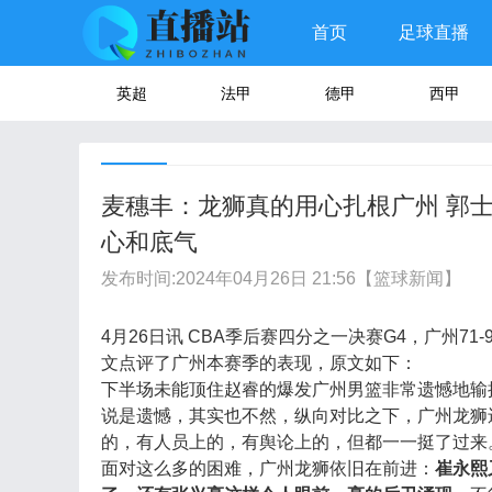
首页
足球直播
英超
法甲
德甲
西甲
麦穗丰：龙狮真的用心扎根广州 郭
心和底气
发布时间:
2024年04月26日 21:56
【篮球新闻】
4月26日讯 CBA季后赛四分之一决赛G4，广州7
文点评了广州本赛季的表现，原文如下：
下半场未能顶住赵睿的爆发广州男篮非常遗憾地输掉
说是遗憾，其实也不然，纵向对比之下，广州龙狮
的，有人员上的，有舆论上的，但都一一挺了过来
面对这么多的困难，广州龙狮依旧在前进：
崔永熙