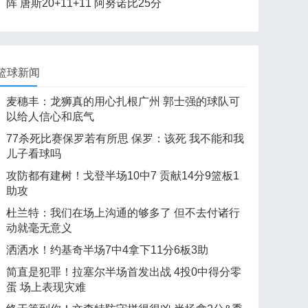
阵 唐斯20+11+11 阿努诺比25分
篮球新闻
麦穗丰：龙狮真的用心扎根广州 郭士强的球队可
以给人信心和底气
77杀死比赛保罗若有所思 保罗：该死 我不能和我
儿子看球吗
攻防都有建树！戈登半场10中7 贡献14分9篮板1
助攻
杜兰特：我们在场上沟通的够多了 但不去付诸行
动就毫无意义
洒洒水！约基奇半场7中4拿下11分6板3助
简直是犯罪！拉塞尔半场首发出战 4投0中得分零
蛋 场上表现灾难