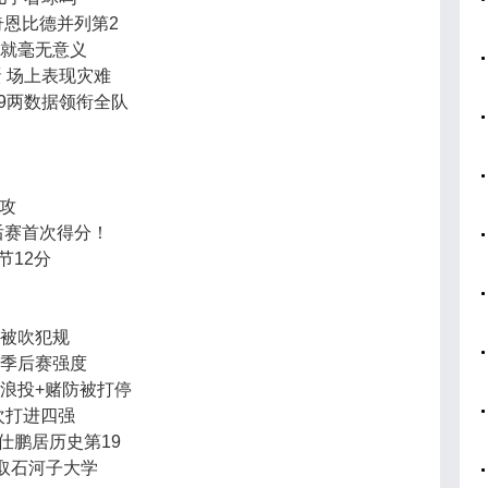
奇恩比德并列第2
动就毫无意义
 场上表现灾难
+9两数据领衔全队
助攻
后赛首次得分！
节12分
帽被吹犯规
了季后赛强度
浪投+赌防被打停
次打进四强
仕鹏居历史第19
大轻取石河子大学