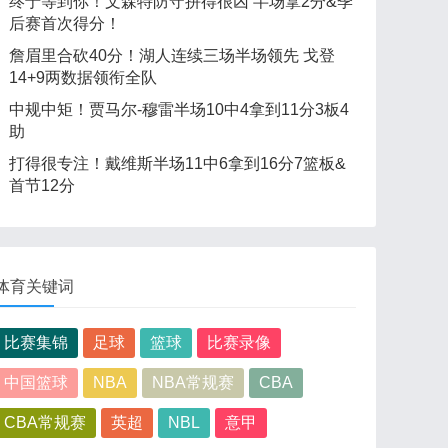
终于等到你！文森特防守拼得很凶 半场拿2分&季
后赛首次得分！
詹眉里合砍40分！湖人连续三场半场领先 戈登
14+9两数据领衔全队
中规中矩！贾马尔-穆雷半场10中4拿到11分3板4
助
打得很专注！戴维斯半场11中6拿到16分7篮板&
首节12分
体育关键词
比赛集锦
足球
篮球
比赛录像
中国篮球
NBA
NBA常规赛
CBA
CBA常规赛
英超
NBL
意甲