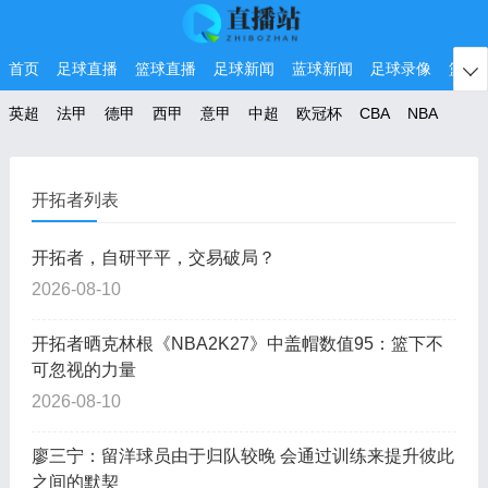
首页
足球直播
篮球直播
足球新闻
蓝球新闻
足球录像
篮球

英超
法甲
德甲
西甲
意甲
中超
欧冠杯
CBA
NBA
开拓者列表
开拓者，自研平平，交易破局？
2026-08-10
开拓者晒克林根《NBA2K27》中盖帽数值95：篮下不
可忽视的力量
2026-08-10
廖三宁：留洋球员由于归队较晚 会通过训练来提升彼此
之间的默契