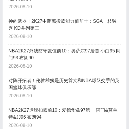
2026-08-10
神的武器！2K27中距离投篮能力值前十：SGA一枝独
秀 KD并列第三
2026-08-10
NBA2K27外线防守数值前10：奥萨尔97居首 小白95 阿
门93 布朗90
2026-08-10
对阵开拓者！伦敦雄狮是历史首支和NBA球队交手的英
国篮球俱乐部
2026-08-10
NBA2K27运球扣篮前10：爱德华兹97第一 阿门&莫兰
特&JJ96 布朗94
2026-08-10