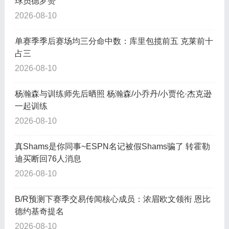
球员德罗赞
2026-08-10
单赛季季后赛场均三分命中数：库里包揽前五 克莱前十
占三
2026-08-10
杨瀚森与训练师先后晒照 杨瀚森/小乔丹/小贾伦·杰克逊
一起训练
2026-08-10
真Shams是你同事~ESPN名记被假Shams骗了 转霍勒
迪买断回76人消息
2026-08-10
B/R预测下赛季交易传闻核心成员：浓眉欧文领衔 恩比
德约基奇提名
2026-08-10