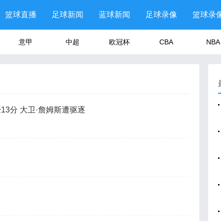
篮球直播
足球新闻
蓝球新闻
足球录像
篮球录
意甲
中超
欧冠杯
CBA
NBA
豪13分 大卫·詹姆斯遭驱逐