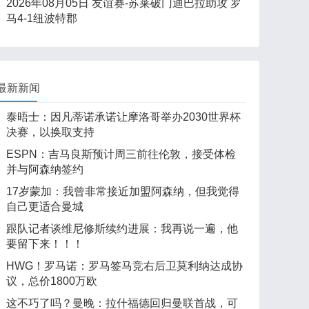
2026年08月05日 友谊赛-苏莱破门迪巴拉助攻 罗
马4-1纽波特郡
最新新闻
泰晤士：因凡蒂诺承诺让摩洛哥举办2030世界杯
决赛，以换取支持
ESPN：吉马良斯预计周三前往伦敦，接受体检
并与阿森纳签约
17岁蒙加：我曾非常接近加盟阿森纳，但我觉得
自己更适合曼城
跟队记者谈维尼修斯续约进展：我再说一遍，他
要留下来！！！
HWG！罗马诺：罗马签马竞右后卫莫利纳达成协
议，总价1800万欧
这不巧了吗？曼晚：拉什福德回归曼联首战，可