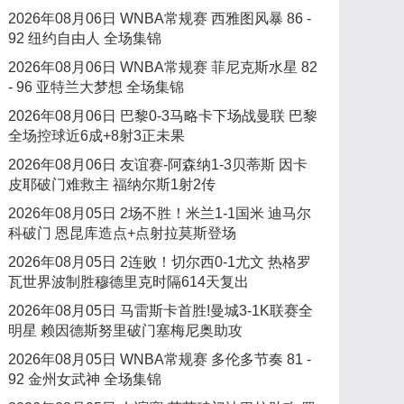
2026年08月06日 WNBA常规赛 西雅图风暴 86 -
92 纽约自由人 全场集锦
2026年08月06日 WNBA常规赛 菲尼克斯水星 82
- 96 亚特兰大梦想 全场集锦
2026年08月06日 巴黎0-3马略卡下场战曼联 巴黎
全场控球近6成+8射3正未果
2026年08月06日 友谊赛-阿森纳1-3贝蒂斯 因卡
皮耶破门难救主 福纳尔斯1射2传
2026年08月05日 2场不胜！米兰1-1国米 迪马尔
科破门 恩昆库造点+点射拉莫斯登场
2026年08月05日 2连败！切尔西0-1尤文 热格罗
瓦世界波制胜穆德里克时隔614天复出
2026年08月05日 马雷斯卡首胜!曼城3-1K联赛全
明星 赖因德斯努里破门塞梅尼奥助攻
2026年08月05日 WNBA常规赛 多伦多节奏 81 -
92 金州女武神 全场集锦