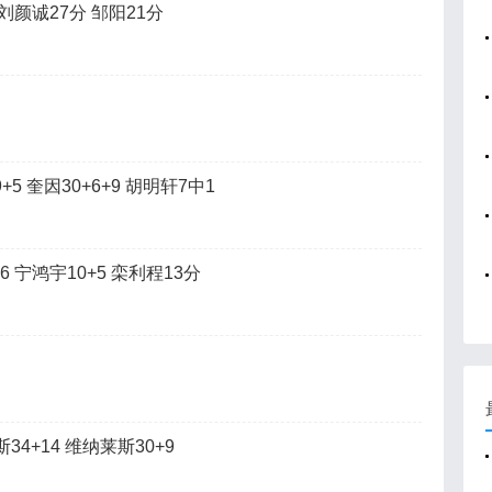
 刘颜诚27分 邹阳21分
+5 奎因30+6+9 胡明轩7中1
6 宁鸿宇10+5 栾利程13分
4+14 维纳莱斯30+9