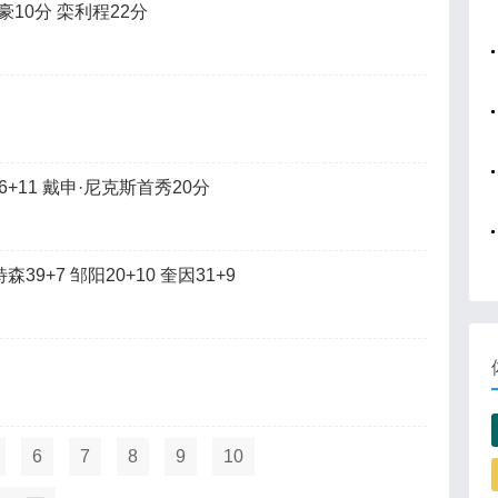
国豪10分 栾利程22分
6+11 戴申·尼克斯首秀20分
39+7 邹阳20+10 奎因31+9
6
7
8
9
10