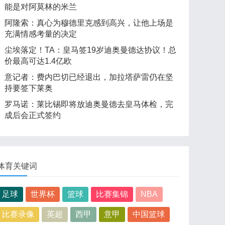
能是对阿莫林的米兰
阿隆索：真心为穆德里克感到高兴，让他上场是
充满情感考量的决定
尘埃落定！TA：皇马签19岁迪奥曼德达协议！总
价最高可达1.4亿欧
意记者：费内巴切已经退出，加拉塔萨雷仍在坚
持要签下莱奥
罗马诺：莱比锡即将放迪奥曼德去皇马体检，完
成后会正式签约
体育关键词
足球
世界杯
篮球
比赛集锦
NBA
比赛录像
英超
西甲
意甲
中国篮球