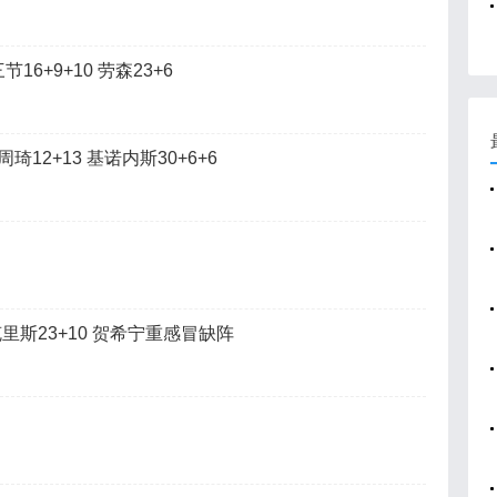
16+9+10 劳森23+6
周琦12+13 基诺内斯30+6+6
克里斯23+10 贺希宁重感冒缺阵