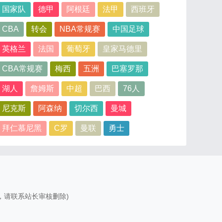
国家队
德甲
阿根廷
法甲
西班牙
CBA
转会
NBA常规赛
中国足球
英格兰
法国
葡萄牙
皇家马德里
CBA常规赛
梅西
五洲
巴塞罗那
湖人
詹姆斯
中超
巴西
76人
尼克斯
阿森纳
切尔西
曼城
拜仁慕尼黑
C罗
曼联
勇士
，请联系站长审核删除)