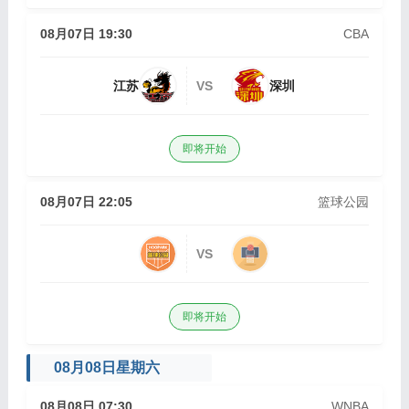
08月07日 19:30
CBA
江苏
VS
深圳
即将开始
08月07日 22:05
篮球公园
VS
即将开始
08月08日星期六
08月08日 07:30
WNBA