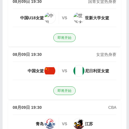
08月09日 19:30
国青女篮热身赛
中国U18女篮
VS
世新大学女篮
即将开始
08月09日 19:30
女篮热身赛
中国女篮
VS
尼日利亚女篮
即将开始
08月09日 19:30
CBA
青岛
VS
江苏