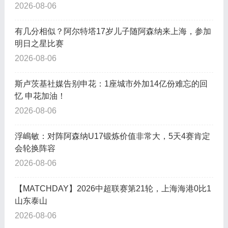
2026-08-06
有几分相似？阿尔特塔17岁儿子随阿森纳来上海，参加
明日之星比赛
2026-08-06
斯卢茨基社媒告别申花：1座城市外加14亿份难忘的回
忆 申花加油！
2026-08-06
浮嶋敏：对阵阿森纳U17锻炼价值非常大，5天4赛肯定
会轮换阵容
2026-08-06
【MATCHDAY】2026中超联赛第21轮，上海海港0比1
山东泰山
2026-08-06