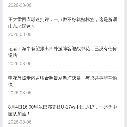
2026-08-06
王大雷回应球迷批评：一点做不好就贴标签，这是所谓
山东老球迷？
2026-08-06
记者：海牛有望排出四外援阵容迎战申花，已没有任何
退路
2026-08-06
申花外援米内罗晒合照告别斯卢茨基：与您共事非常愉
快
2026-08-06
8月4日16:00毕尔巴鄂竞技U-17vs中国U-17，一起为中
国队加油！
2026-08-06