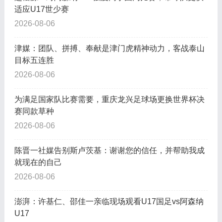
适应U17世少赛
2026-08-06
津媒：团队、拼搏、奉献是津门虎精神动力，客战泰山
目标五连胜
2026-08-06
为满足国家队比赛需要，重庆龙兴足球场更换世界杯决
赛同款草种
2026-08-06
陈晋一社媒告别斯卢茨基：谢谢您的信任，并帮助我成
就现在的自己
2026-08-06
澎湃：许基仁、邵佳一亲临现场观看U17国足vs阿森纳
U17