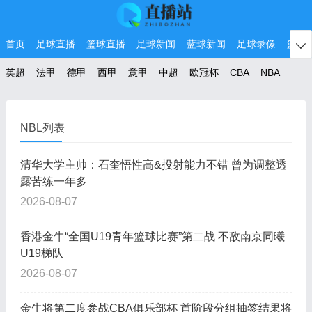
首页
足球直播
篮球直播
足球新闻
蓝球新闻
足球录像
篮球

英超
法甲
德甲
西甲
意甲
中超
欧冠杯
CBA
NBA
NBL列表
清华大学主帅：石奎悟性高&投射能力不错 曾为调整透
露苦练一年多
2026-08-07
香港金牛“全国U19青年篮球比赛”第二战 不敌南京同曦
U19梯队
2026-08-07
金牛将第二度参战CBA俱乐部杯 首阶段分组抽签结果将