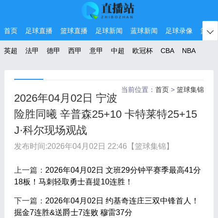
首页
足球直播
篮球直播
足球新闻
蓝球新闻
足球录像
篮球

英超
法甲
德甲
西甲
意甲
中超
欧冠杯
CBA
NBA
当前位置：
首页
>
篮球集锦
2026年04月02日 宁波
险胜同曦 辛普森25+10 卡特莱特25+15
J·科尔现场观战
发布时间:
2026年04月02日 22:46
【篮球集锦】
上一篇：
2026年04月02日 文班29分钟平赛季最高41分
18板！马刺轻取勇士喜提10连胜！
下一篇：
2026年04月02日 约基奇连庄三双中锋首人！
掘金7连胜&送爵士7连败 穆雷37分