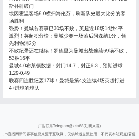
斯补射破门
埃因霍温客场8-0横扫海伦芬，刷新队史最大比分的客
场胜利
强势！曼城各赛事已30场不败，英超近18场14胜4平
激烈！英超积分榜：曼城少赛一场落后阿森纳1分，领
先利物浦2分
不败纪录还在继续！罗德里为曼城出战连续69场不败，
53胜16平
曼城4-0布莱顿数据：射门14-7，射正6-3，预期进球
1.29-0.49
联赛四连胜狂轰17球！曼城是第4支连续4场英超打进
4+进球的球队
广告联系Telegram@zztx88(注明来意)
jrs直播网新闻赛事信息来源于互联网，仅供球迷交流使用，不代表本站观点(若侵