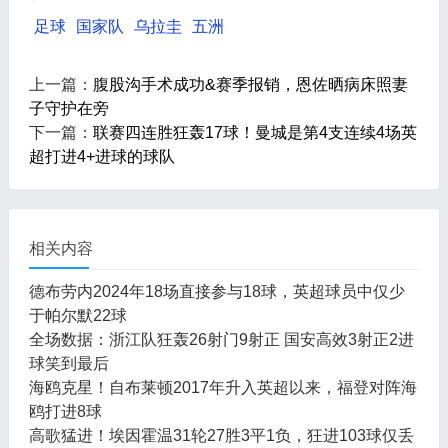
足球
国家队
乌拉圭
五洲
上一篇：
腹股沟手术成功&赛季报销，恩佐晒病床照妻
子守护在旁
下一篇：
联赛四连胜狂轰17球！曼城是第4支连续4场英
超打进4+进球的球队
相关内容
德布劳内2024年18场直接参与18球，英超球员中仅少
于帕尔默22球
全场数据：浙江队狂轰26射门9射正 国安高效3射正2进
球笑到最后
海鸥克星！自布莱顿2017年升入英超以来，福登对阵海
鸥打进8球
高歌猛进！埃因霍温31轮27胜3平1负，狂进103球仅丢