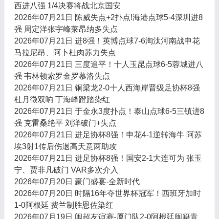
西进八强 1/4决赛将战北京国安
2026年07月21日 陈威失点+2扑点!海港点球5-4深圳进8
强 周定洋张宇峰莱昂纳多失点
2026年07月21日 进8强！英博点球7-6淘汰河南战申花
马拉尼昂、阿卜杜肉苏力失点
2026年07月21日 三度追平！十人玉昆点球6-5蓉城进八
强 韦林顿索罗金罗慕洛失点
2026年07月21日 铜梁龙2-0十人西海岸晋级足协杯8强
杜月徵双响 丁海峰蹬踏染红
2026年07月21日 于金永3度扑点！泰山点球6-5三镇进8
强 克雷桑绝平 刘洋破门+失点
2026年07月21日 进足协杯8强！申花4-1逆转海牛 阿苏
埃3射1传后伤退高天意两助攻
2026年07月21日 进足协杯8强！国安2-1大连可为 张玉
宁、贾非凡破门 VAR多次介入
2026年07月20日 豪门盛宴-全新时代
2026年07月20日 时隔16年夺世界杯冠军！西班牙加时
1-0阿根廷 费兰制胜恩佐染红
2026年07月19日 闽超友谊赛-厦门队2-0阿根廷闽籍青