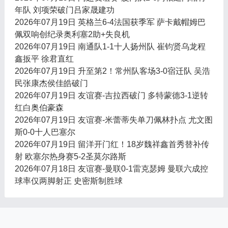
年队 刘项荣破门吕家晟建功
2026年07月19日 英格兰6-4法国获季军 萨卡戴帽姆巴
佩双响创纪录奥利塞2助+失良机
2026年07月19日 南通队1-1十人扬州队 崔钧贤乌龙程
鑫扳平 徐君直红
2026年07月19日 升至第2！常州队客场3-0宿迁队 吴浩
民张康杰侯佳皓破门
2026年07月19日 友谊赛-吉拉西破门 多特蒙德3-1逆转
红白奥伯豪森
2026年07月19日 友谊赛-米蕾蒂失单刀佩林扑点 尤文图
斯0-0十人巴塞尔
2026年07月19日 留洋开门红！18岁魏祥鑫首秀替补传
射 欧塞尔热身赛5-2圣莫尔路斯
2026年07月18日 友谊赛-曼联0-1雷克瑟姆 曼联六成控
球率仅两脚射正 史密斯制胜球