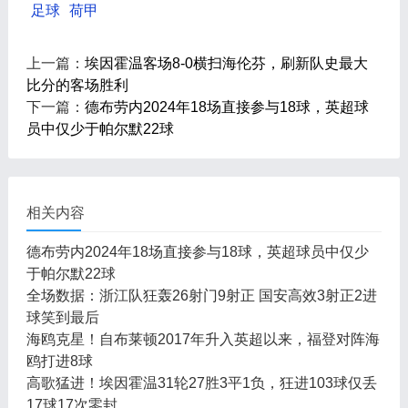
足球
荷甲
上一篇：
埃因霍温客场8-0横扫海伦芬，刷新队史最大
比分的客场胜利
下一篇：
德布劳内2024年18场直接参与18球，英超球
员中仅少于帕尔默22球
相关内容
德布劳内2024年18场直接参与18球，英超球员中仅少
于帕尔默22球
全场数据：浙江队狂轰26射门9射正 国安高效3射正2进
球笑到最后
海鸥克星！自布莱顿2017年升入英超以来，福登对阵海
鸥打进8球
高歌猛进！埃因霍温31轮27胜3平1负，狂进103球仅丢
17球17次零封