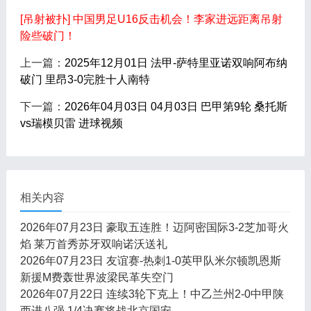
[吊射被扑] 中国男足U16反击机会！李家进远距离吊射
险些破门！
上一篇：
2025年12月01日 法甲-萨特里亚诺双响阿布纳
破门 里昂3-0完胜十人南特
下一篇：
2026年04月03日 04月03日 巴甲第9轮 桑托斯
vs瑞模贝雷 进球视频
相关内容
2026年07月23日 豪取五连胜！迈阿密国际3-2芝加哥火
焰 莱万首秀苏牙双响诺沃送礼
2026年07月23日 友谊赛-热刺1-0英甲队米尔顿凯恩斯
新援M费轰世界波梁民革失空门
2026年07月22日 连续3轮下克上！中乙兰州2-0中甲陕
西进八强 1/4决赛将战北京国安