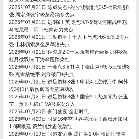
2026年07月21日 陈威失点+2扑点!海港点球5-4深圳进8
强 周定洋张宇峰莱昂纳多失点
2026年07月21日 进8强！英博点球7-6淘汰河南战申花
马拉尼昂、阿卜杜肉苏力失点
2026年07月21日 三度追平！十人玉昆点球6-5蓉城进八
强 韦林顿索罗金罗慕洛失点
2026年07月21日 铜梁龙2-0十人西海岸晋级足协杯8强
杜月徵双响 丁海峰蹬踏染红
2026年07月21日 于金永3度扑点！泰山点球6-5三镇进8
强 克雷桑绝平 刘洋破门+失点
2026年07月21日 进足协杯8强！申花4-1逆转海牛 阿苏
埃3射1传后伤退高天意两助攻
2026年07月21日 进足协杯8强！国安2-1大连可为 张玉
宁、贾非凡破门 VAR多次介入
2026年07月20日 豪门盛宴-全新时代
2026年07月20日 时隔16年夺世界杯冠军！西班牙加时
1-0阿根廷 费兰制胜恩佐染红
2026年07月19日 闽超友谊赛-厦门队2-0阿根廷闽籍青