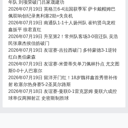
年队 刘项荣破门吕家晟建功
2026年07月19日 英格兰6-4法国获季军 萨卡戴帽姆巴
佩双响创纪录奥利塞2助+失良机
2026年07月19日 南通队1-1十人扬州队 崔钧贤乌龙程
鑫扳平 徐君直红
2026年07月19日 升至第2！常州队客场3-0宿迁队 吴浩
民张康杰侯佳皓破门
2026年07月19日 友谊赛-吉拉西破门 多特蒙德3-1逆转
红白奥伯豪森
2026年07月19日 友谊赛-米蕾蒂失单刀佩林扑点 尤文图
斯0-0十人巴塞尔
2026年07月19日 留洋开门红！18岁魏祥鑫首秀替补传
射 欧塞尔热身赛5-2圣莫尔路斯
2026年07月18日 友谊赛-曼联0-1雷克瑟姆 曼联六成控
球率仅两脚射正 史密斯制胜球