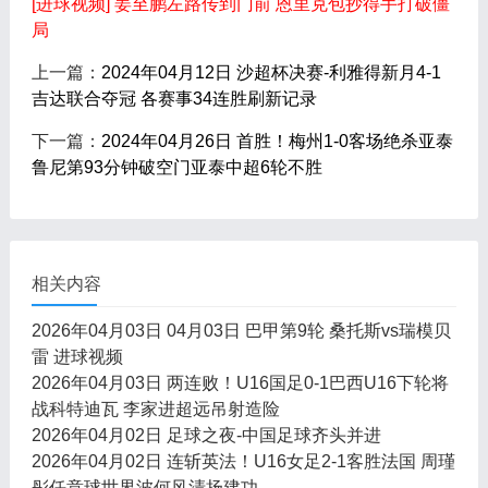
[进球视频] 姜至鹏左路传到门前 恩里克包抄得手打破僵
局
上一篇：
2024年04月12日 沙超杯决赛-利雅得新月4-1
吉达联合夺冠 各赛事34连胜刷新记录
下一篇：
2024年04月26日 首胜！梅州1-0客场绝杀亚泰
鲁尼第93分钟破空门亚泰中超6轮不胜
相关内容
2026年04月03日 04月03日 巴甲第9轮 桑托斯vs瑞模贝
雷 进球视频
2026年04月03日 两连败！U16国足0-1巴西U16下轮将
战科特迪瓦 李家进超远吊射造险
2026年04月02日 足球之夜-中国足球齐头并进
2026年04月02日 连斩英法！U16女足2-1客胜法国 周瑾
彤任意球世界波何风清扬建功