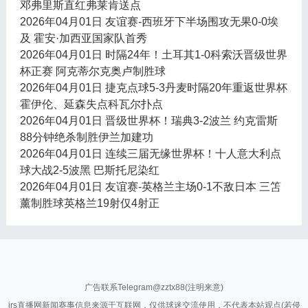
邓弗里斯直红弗莱肯送点
2026年04月01日 友谊赛-西班牙下半场围攻无果0-0埃
及 霍安·加西亚国家队首秀
2026年04月01日 时隔24年！土耳其1-0科索沃晋级世界
杯正赛 阿克蒂尔克奥卢制胜球
2026年04月01日 捷克点球5-3丹麦时隔20年重返世界杯
霍伊伦、延森失点科瓦尔扑点
2026年04月01日 晋级世界杯！瑞典3-2波兰 约克雷斯
88分钟绝杀制胜伊兰加建功
2026年04月01日 连续三届无缘世界杯！十人意大利点
球大战2-5波黑 巴斯托尼染红
2026年04月01日 友谊赛-英格兰主场0-1不敌日本 三笘
薰制胜球英格兰19射仅4射正
广告联系Telegram@zztx88(注明来意)
jrs直播网新闻赛事信息来源于互联网，仅供球迷交流使用，不代表本站观点(若侵