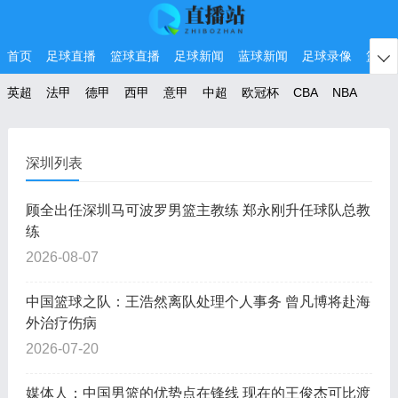
首页
足球直播
篮球直播
足球新闻
蓝球新闻
足球录像
篮球

英超
法甲
德甲
西甲
意甲
中超
欧冠杯
CBA
NBA
深圳列表
顾全出任深圳马可波罗男篮主教练 郑永刚升任球队总教
练
2026-08-07
中国篮球之队：王浩然离队处理个人事务 曾凡博将赴海
外治疗伤病
2026-07-20
媒体人：中国男篮的优势点在锋线 现在的王俊杰可比渡