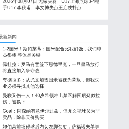
2026年08月07日 无缘决赛！U17上海点球3-4枪
手U17 李秋甫、李文博失点王启戎扑点
最新新闻
1-2国米！斯帕莱蒂：国米配合比我们强，我们球
员很棒 整体是关键
佩杜拉：罗马有意签下恩德里克，一旦皇马放行
将直接加入争夺战
夸德拉多：从尤文加盟国米被视为背叛，但我失
业必须寻找其他选择
曼联又伤一人！40岁希顿冲出禁区解围后疑似拉
伤，被换下
Goal：阿森纳有意伊尔迪兹，但尤文视球员为非
卖品，除非天价购买
姆伯莫前场得球后内切左脚劲射，萨福诺夫单掌