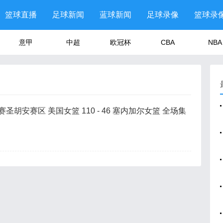
篮球直播
足球新闻
蓝球新闻
足球录像
篮球录
意甲
中超
欧冠杯
CBA
NBA
赛圣胡安赛区 美国女篮 110 - 46 塞内加尔女篮 全场集