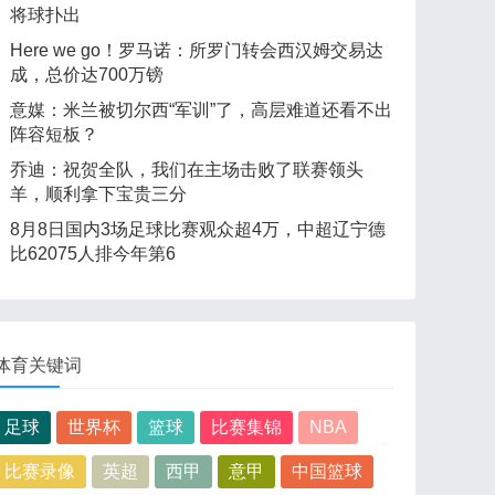
将球扑出
Here we go！罗马诺：所罗门转会西汉姆交易达
成，总价达700万镑
意媒：米兰被切尔西“军训”了，高层难道还看不出
阵容短板？
乔迪：祝贺全队，我们在主场击败了联赛领头
羊，顺利拿下宝贵三分
8月8日国内3场足球比赛观众超4万，中超辽宁德
比62075人排今年第6
体育关键词
足球
世界杯
篮球
比赛集锦
NBA
比赛录像
英超
西甲
意甲
中国篮球