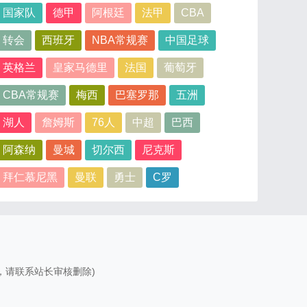
国家队
德甲
阿根廷
法甲
CBA
转会
西班牙
NBA常规赛
中国足球
英格兰
皇家马德里
法国
葡萄牙
CBA常规赛
梅西
巴塞罗那
五洲
湖人
詹姆斯
76人
中超
巴西
阿森纳
曼城
切尔西
尼克斯
拜仁慕尼黑
曼联
勇士
C罗
，请联系站长审核删除)